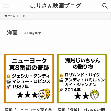
はりさん映画ブログ
ホーム
洋画
洋画
– category –
洋画『ニューヨーク東８番
洋画『海賊じいちゃんの贈