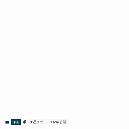
洋画
★星１つ
1992年公開