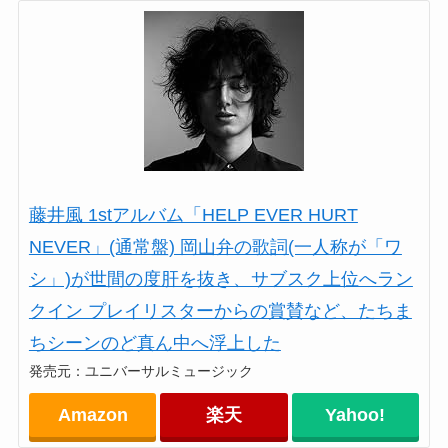
藤井風 1stアルバム「HELP EVER HURT
NEVER」(通常盤) 岡山弁の歌詞(一人称が「ワ
シ」)が世間の度肝を抜き、サブスク上位へラン
クイン プレイリスターからの賞賛など、たちま
ちシーンのど真ん中へ浮上した
発売元：ユニバーサルミュージック
Amazon
楽天
Yahoo!