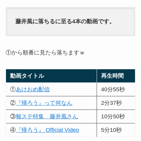
藤井風に落ちるに至る4本の動画です。
①から順番に見たら落ちますｗ
動画タイトル
再生時間
①
あけおめ配信
40分55秒
②
『帰ろう』って何なん
2分37秒
③
報ステ特集 藤井風さん
10分50秒
④
『帰ろう』 Official Video
5分10秒