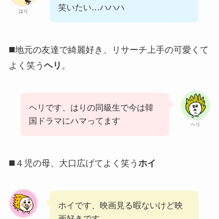
笑いたい…ハハハ
はり
◼️地元の友達で綺麗好き、リサーチ上手の可愛くて
よく笑う
ヘリ
。
ヘリです、はりの同級生で今は韓
国ドラマにハマってます
ヘリ
◼️４児の母、大口広げてよく笑う
ホイ
ホイです、映画見る暇ないけど映
画好きです