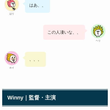
はあ、、
はり
この人凄いな、、
ヘリ
、、、
ホイ
Winny｜監督・主演