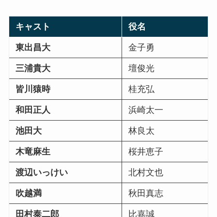
キャスト
役名
東出昌大
金子勇
三浦貴大
壇俊光
皆川猿時
桂充弘
和田正人
浜崎太一
池田大
林良太
木竜麻生
桜井恵子
渡辺いっけい
北村文也
吹越満
秋田真志
田村泰二郎
比嘉誠