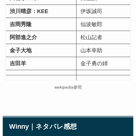
渋川晴彦：KEE
伊坂誠司
吉岡秀隆
仙波敏郎
阿部進之介
松山記者
金子大地
山本幸助
吉田羊
金子勇の姉
wekipedia参照
Winny｜ネタバレ感想