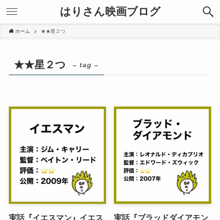
はりさん映画ブログ
ホーム
★★星２つ
★★星２つ
– tag –
実話『イエスマン』イエス
実話『ブラッドダイアモン