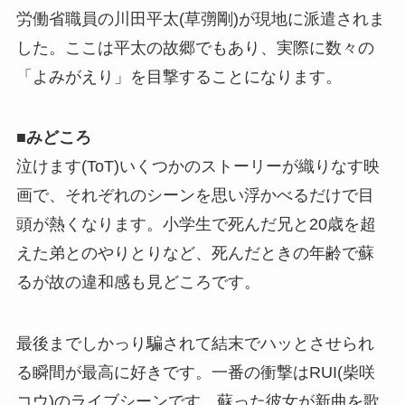
労働省職員の川田平太(草彅剛)が現地に派遣されま
した。ここは平太の故郷でもあり、実際に数々の
「よみがえり」を目撃することになります。
■
みどころ
泣けます(ToT)いくつかのストーリーが織りなす映
画で、それぞれのシーンを思い浮かべるだけで目
頭が熱くなります。小学生で死んだ兄と20歳を超
えた弟とのやりとりなど、死んだときの年齢で蘇
るが故の違和感も見どころです。
最後までしかっり騙されて結末でハッとさせられ
る瞬間が最高に好きです。一番の衝撃はRUI(柴咲
コウ)のライブシーンです。蘇った彼女が新曲を歌