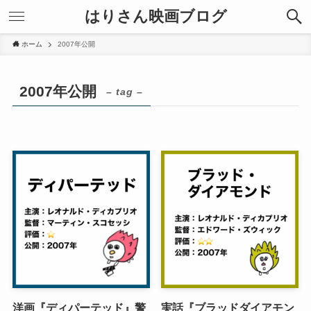
はりさん映画ブログ
ホーム
2007年公開
2007年公開
– tag –
洋画『ディパーテッド』警
実話『ブラッドダイアモン