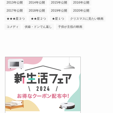
2013年公開
2014年公開
2015年公開
2016年公開
2017年公開
2018年公開
2019年公開
2020年公開
★★★星３つ
★★星２つ
★星１つ
クリスマスに見たい映画
コメディ
伏線・ドンでん返し
子供が主役の映画